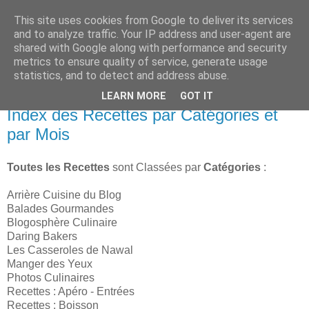
This site uses cookies from Google to deliver its services
and to analyze traffic. Your IP address and user-agent are
shared with Google along with performance and security
metrics to ensure quality of service, generate usage
▼
statistics, and to detect and address abuse.
LEARN MORE
GOT IT
mercredi, décembre 01, 2004
Index des Recettes par Catégories et
par Mois
Toutes les Recettes
sont Classées par
Catégories
:
Arrière Cuisine du Blog
Balades Gourmandes
Blogosphère Culinaire
Daring Bakers
Les Casseroles de Nawal
Manger des Yeux
Photos Culinaires
Recettes : Apéro - Entrées
Recettes : Boisson