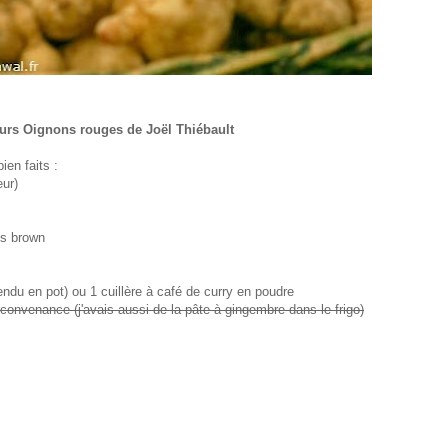
urs Oignons rouges de Joël Thiébault
ien faits :
eur)
es brown
ndu en pot) ou 1 cuillère à café de curry en poudre
convenance (j'avais aussi de la pâte à gingembre dans le frigo)