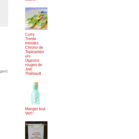
Curry
Trente
minutes
Chrono de
Topinambo
urs
Oignons
rouges de
Joël
ngent
Thiébault
Manger tout
Vert !