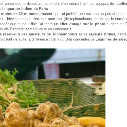
et parce que je disposais justement d'un odorant et frais bouquet de
feuill
ns
le quartier Indien de Paris
.
té moins de 30 minutes
d'autant que j'ai préféré une cuisson un peu al dente
eu l'idée fantasque d'arroser mon plat (de topinambours jaunis par le curry)
togénique et pour finir j'ai testé un
effet vintage sur la photo
ci-dessus. 
 Je vis Dangereusement vous en convenez !
 à réserver à des
Amateurs de Topinambours
et de
saveurs Brutes,
parce
voit tout de suite la différence : On a du Bon concentré de
Légumes de sais