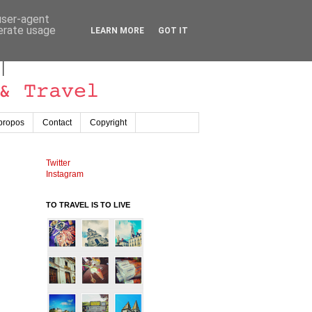
 user-agent
nerate usage
LEARN MORE
GOT IT
propos
Contact
Copyright
Twitter
Instagram
TO TRAVEL IS TO LIVE