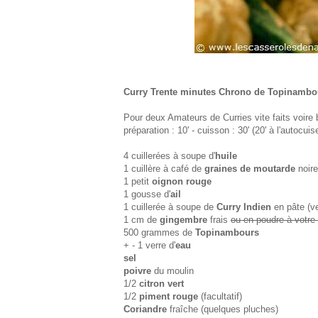
Curry Trente minutes Chrono de Topinambo
Pour deux Amateurs de Curries vite faits voire b
préparation : 10' - cuisson : 30' (20' à l'autocuis
4 cuillerées à soupe d'
huile
1 cuillère à café de
graines de moutarde
noir
1 petit
oignon rouge
1 gousse d'
ail
1 cuillerée à soupe de
Curry Indien
en pâte (ve
1 cm de
gingembre
frais
ou en poudre à votre 
500 grammes de
Topinambours
+ - 1 verre d'
eau
sel
poivre
du moulin
1/2
citron vert
1/2
piment rouge
(facultatif)
Coriandre
fraîche (quelques pluches)