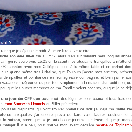
t rare que je déjeune le midi. A heure fixe je veux dire !
 boire son
café
rhum
thé à 12:32. Alors bien sûr pendant mes longues année
unant genre seule vers 15:23 en laissant mes étudiants tranquilles à m'attend
:08 tapantes avec mes Collègues tous à la même table et en parlant dès 
je suis quand même très
Urbaine
, que Toujours j'adore mes anciens, présen
irs de ripailles et bombances en leur agréable compagnie, et bien j'aime aus
 en vacances :
déjeuner
ou pas
tout simplement à la maison d'un petit rien, ou
r peu que les autres membres de ma Famille soient absents, ou que je ne déj
:
une journée OFF que pour moi
, des légumes tous beaux et tous frais de
ans
mon Sandwich Libanais
du Billet précédent.
ousses d'épinards qui vont trouver preneur ce soir j'ai déjà ma petite idé
olores
auxquelles j'ai encore prévu de faire voir d'autres couleurs et e
 la saison
, parce que ok je suis bonne joueuse, testeuse et que je mang
en manger il y a peu, pour preuve mon avant dernière
recette de Topinamb