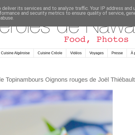
deliver its services and to analyze traffic. Your IP address and
formance and security metrics to ensure quality of service, ge
 abuse.
Cuisine Algéroise
Cuisine Créole
Vidéos
Voyages
Presse
À 
de Topinambours Oignons rouges de Joël Thiébault