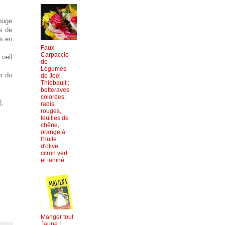
rouge
es de
es en
Faux
Carpaccio
 oeil
de
Légumes
ur du
de Joël
Thiébault :
betteraves
colorées,
),
radis
rouges,
feuilles de
chêne,
orange à
l'huile
d'olive
citron vert
et tahiné
Manger tout
Jaune !