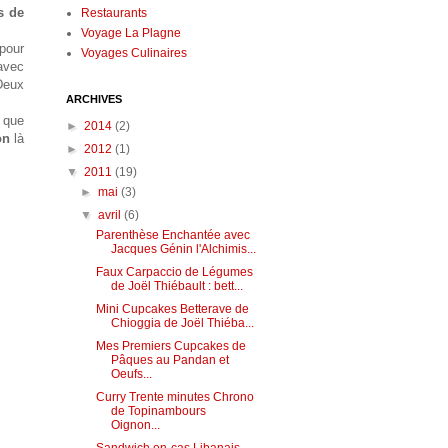
es de
Restaurants
Voyage La Plagne
 pour
Voyages Culinaires
 avec
Deux
ARCHIVES
 que
►
2014
(2)
on
là
►
2012
(1)
▼
2011
(19)
►
mai
(3)
▼
avril
(6)
Parenthèse Enchantée avec
Jacques Génin l'Alchimis...
Faux Carpaccio de Légumes
de Joël Thiébault : bett...
Mini Cupcakes Betterave de
Chioggia de Joël Thiéba...
Mes Premiers Cupcakes de
Pâques au Pandan et
Oeufs...
Curry Trente minutes Chrono
de Topinambours
Oignon...