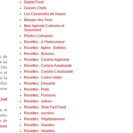
Digital Food
Grands Chefs
Les Casseroles de Nawal
Manger des Yeux
Mon Agenda Culinaire et
Gourmand
Photos Culinaires
Recettes : à l'Autocuiseur
Recettes : Apéro - Entrées
Recettes : Boisson
s de
Recettes : Cuisine Algéroise
re au
Recettes : Cuisine Asiatisante
fois
Recettes : Cuisine Créolisante
ts et
Recettes : Culino Vidéo
si la
 d'un
Recettes : Desserts
eune
Recettes : Plats
Recettes : Poissons
Joël
Recettes : salées
Recettes : Slow Fast Food
e et
Recettes : sucrées
nfin
Recettes : Végétariennes
e de
Recettes : Viandes
ours
Recettes : Volailles