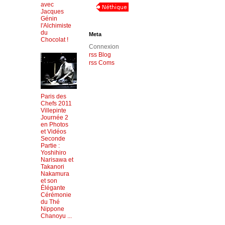
avec
Jacques
Génin
l'Alchimiste
du
Meta
Chocolat !
Connexion
rss Blog
rss Coms
Paris des
Chefs 2011
Villepinte
Journée 2
en Photos
et Vidéos
Seconde
Partie :
Yoshihiro
Narisawa et
Takanori
Nakamura
et son
Élégante
Cérémonie
du Thé
Nippone
Chanoyu ...