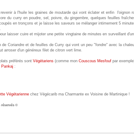
evenir à l'huile les graines de moutarde qui vont éclater et enfin l'oignon 
core du curry en poudre, sel, poivre, du gingembre, quelques feuilles fraîch
 coupés en tronçons et je laisse les saveurs se mélanger intimement 5 minut
.
our laisser cuire et mijoter une petite vingtaine de minutes en surveillant d'un
 de Coriandre et de feuilles de Curry qui vont un peu "fondre" avec la chale
t arroser d'un généreux filet de citron vert lime.
plats préférés sont
Végétariens
(comme mon
Couscous Mesfouf
par exemple
e
Pankaj
:
ette Végétarienne
chez Végécarib ma Charmante ex Voisine de Martinique !
 réservés ©