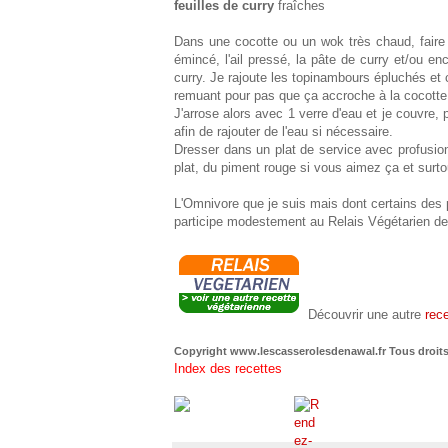
feuilles de curry
fraîches
Dans une cocotte ou un wok très chaud, faire r
émincé, l'ail pressé, la pâte de curry et/ou en
curry. Je rajoute les topinambours épluchés et
remuant pour pas que ça accroche à la cocotte
J'arrose alors avec 1 verre d'eau et je couvre, p
afin de rajouter de l'eau si nécessaire.
Dresser dans un plat de service avec profusion
plat, du piment rouge si vous aimez ça et surtou
L'Omnivore que je suis mais dont certains des 
participe modestement au Relais Végétarien d
Découvrir une autre
rec
Copyright www.lescasserolesdenawal.fr Tous droits
Index des recettes