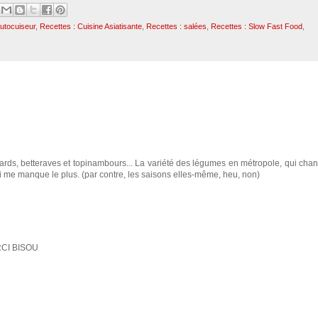
Autocuiseur
,
Recettes : Cuisine Asiatisante
,
Recettes : salées
,
Recettes : Slow Fast Food
,
nards, betteraves et topinambours... La variété des légumes en métropole, qui cha
qui me manque le plus. (par contre, les saisons elles-même, heu, non)
ERCI BISOU