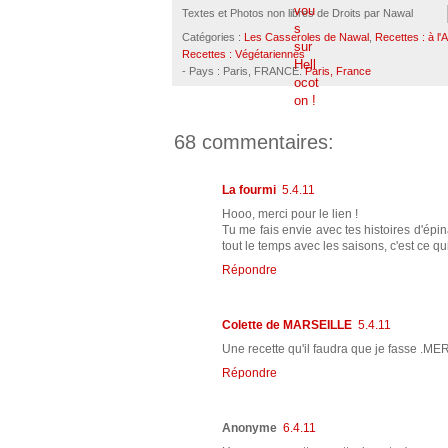
Textes et Photos non libres de Droits par
Nawal
Catégories :
Les Casseroles de Nawal
,
Recettes : à l'
Recettes : Végétariennes
- Pays : Paris, FRANCE.
Paris, France
68 commentaires:
La fourmi
5.4.11
Hooo, merci pour le lien !
Tu me fais envie avec tes histoires d'épi
tout le temps avec les saisons, c'est ce 
Répondre
Colette de MARSEILLE
5.4.11
Une recette qu'il faudra que je fasse .M
Répondre
Anonyme
6.4.11