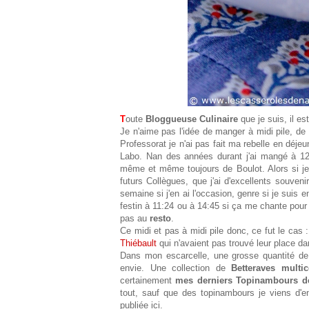
T
oute
Bloggueuse Culinaire
que je suis, il es
Je n'aime pas l'idée de manger à midi pile, de
Professorat je n'ai pas fait ma rebelle en déje
Labo. Nan des années durant j'ai mangé à 12
même et même toujours de Boulot. Alors si 
futurs Collègues, que j'ai d'excellents souven
semaine si j'en ai l'occasion, genre si je suis
festin à 11:24 ou à 14:45 si ça me chante pou
pas au
resto
.
Ce midi et pas à midi pile donc, ce fut le cas 
Thiébault
qui n'avaient pas trouvé leur place d
Dans mon escarcelle, une grosse quantité de p
envie. Une collection de
Betteraves multic
certainement
mes derniers Topinambours de
tout, sauf que des topinambours je viens d'
publiée ici.