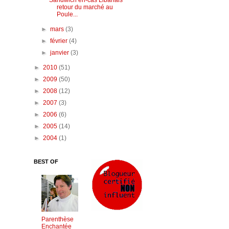
Sandwich en-cas Libanais
retour du marché au
Poule...
►
mars
(3)
►
février
(4)
►
janvier
(3)
►
2010
(51)
►
2009
(50)
►
2008
(12)
►
2007
(3)
►
2006
(6)
►
2005
(14)
►
2004
(1)
BEST OF
Parenthèse
Enchantée