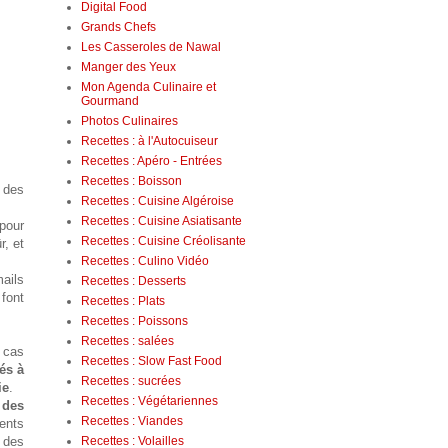
Digital Food
Grands Chefs
Les Casseroles de Nawal
Manger des Yeux
Mon Agenda Culinaire et
Gourmand
Photos Culinaires
Recettes : à l'Autocuiseur
Recettes : Apéro - Entrées
Recettes : Boisson
 des
Recettes : Cuisine Algéroise
Recettes : Cuisine Asiatisante
pour
Recettes : Cuisine Créolisante
, et
Recettes : Culino Vidéo
mails
Recettes : Desserts
 font
Recettes : Plats
Recettes : Poissons
Recettes : salées
e cas
Recettes : Slow Fast Food
és à
Recettes : sucrées
ie
.
Recettes : Végétariennes
 des
Recettes : Viandes
ents
 des
Recettes : Volailles