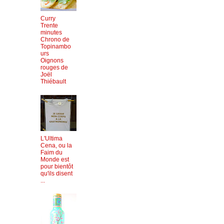
Curry
Trente
minutes
Chrono de
Topinambo
urs
Oignons
rouges de
Joël
Thiébault
L'Ultima
Cena, ou la
Faim du
Monde est
pour bientôt
qu'ils disent
...