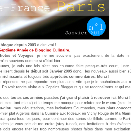
 blogue depuis 2003
à dire vrai !
Septième Année de Blogging Culinaire
.
hotos et Voyages
, je ne me souviens pas exactement de la date ni
m'en souviens comme si c'était hier ...
euves
, je vais une fois n'est pas coutume faire
presque très
court, juste 
e lisent depuis
le début
soit
Janvier 2005
donc, les nouveaux aussi bien sûr
enrichissants
et toujours très
appréciés
commentaires
.
Merci !
s réponses, ne pas répondre non plus aussi vite que je le souhaiterais aux 
n. Pouvoir rendre visite aux Copains Bloggeurs qui se reconnaîtrons et qui me
s que
toutes ces années passées j'ai grand plaisir à retrouver ici
.
Merci !
(et c'est tant mieux)
et le temps me manque pour relater par le
menu
(c'est l
u-glou
, mes dégustations, mes invitations Gourmandes,
mes plats concoct
mier plat Algérois dans
la Cuisine
aux Rideaux en Vichy Rouge de
Ma Mam
ai quasi tous les jours, pour continuer des séries de Billets comme le
Pari
ndres je vous prie de me croire (stay tuned), des invitations à des évènem
je dois encore trier les trop nombreuses photos faites dans mon excitation