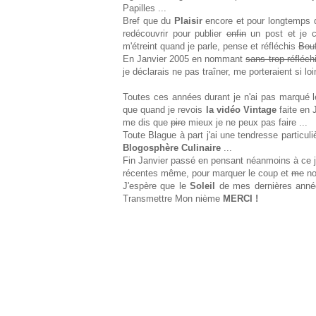
Papilles ...
Bref que du
Plaisir
encore et pour longtemps qu
redécouvrir pour publier
enfin
un post et je 
m'étreint quand je parle, pense et réfléchis
Bou
En Janvier 2005 en nommant
sans trop réfléchi
je déclarais ne pas traîner, me porteraient si loi
Toutes ces années durant je n'ai pas marqué l
que quand je revois
la vidéo Vintage
faite en 
me dis que
pire
mieux je ne peux pas faire ...
Toute Blague à part j'ai une tendresse particu
Blogosphère Culinaire
...
Fin Janvier passé en pensant néanmoins à ce jou
récentes même, pour marquer le coup et
me
no
J'espère que le
Soleil
de mes dernières ann
Transmettre Mon nième
MERCI !