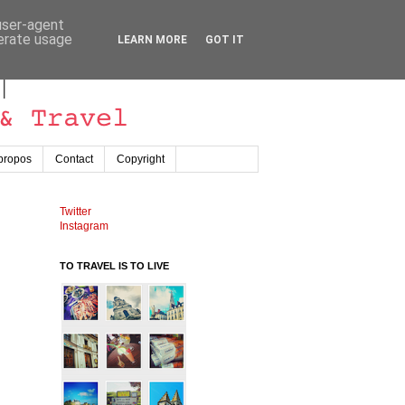
 user-agent
nerate usage
LEARN MORE
GOT IT
propos
Contact
Copyright
Twitter
Instagram
TO TRAVEL IS TO LIVE