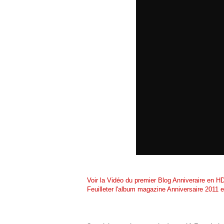
Voir la Vidéo du premier Blog Anniveraire en H
Feuilleter l'album magazine Anniversaire 2011 