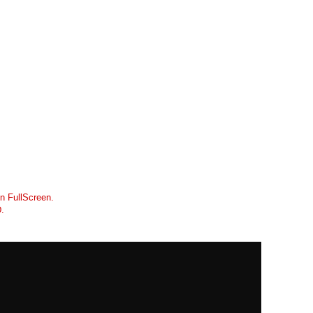
en FullScreen.
D.