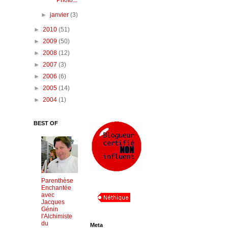
Photo...
►
janvier
(3)
►
2010
(51)
►
2009
(50)
►
2008
(12)
►
2007
(3)
►
2006
(6)
►
2005
(14)
►
2004
(1)
BEST OF
Parenthèse
Enchantée
avec
Jacques
Génin
l'Alchimiste
du
Meta