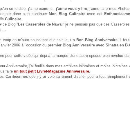
'on se le dise, j'aime écrire ici,
j'aime vous y lire
, j'aime faire mes Photos
compte donc bien continuer
Mon Blog Culinaire
avec cet
Enthousiasm
ffe
Culinaire
.
r
ce Blog "
Les Casseroles de Nawal
" je ne pensais pas que ces Casseroles
n ...
e coup en m'auto souhaitant que sais-je,
un Bon Blog Anniversaire
, il faut
Janvier 2006 à l'occasion du
premier Blog Anniversaire avec Sinatra en B.
lière pour cette vidéo qui déjà a la marque d'une autre époque bien révolue d
r Anniversaire, j'ai fouillé dans mes archives lointaines et moins lointaines 
us faire
un tout petit Livret-Magazine Anniversaire
.
ées
Caribéennes
que j y ai volontairement distillé, pourra tout Simplement