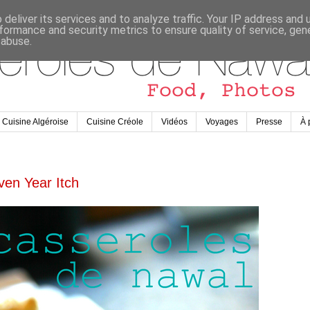
deliver its services and to analyze traffic. Your IP address and
formance and security metrics to ensure quality of service, ge
 abuse.
Cuisine Algéroise
Cuisine Créole
Vidéos
Voyages
Presse
À 
ven Year Itch