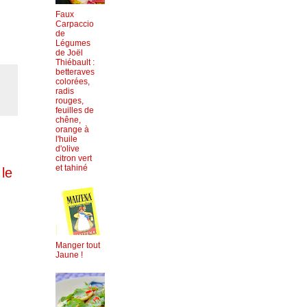
Faux
Carpaccio
de
Légumes
de Joël
Thiébault :
betteraves
colorées,
radis
rouges,
feuilles de
chêne,
orange à
l'huile
d'olive
citron vert
et tahiné
le
Manger tout
Jaune !