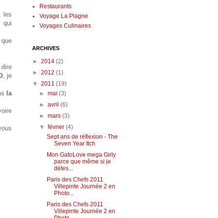
Restaurants
, les
Voyage La Plagne
e
qui
Voyages Culinaires
 que
ARCHIVES
►
2014
(2)
 dire
►
2012
(1)
O
, je
▼
2011
(19)
ans
la
►
mai
(3)
►
avril
(6)
voire
►
mars
(3)
▼
février
(4)
 vous
Sept ans de réflexion - The
Seven Year Itch
Mon GatoLove mega Girly
parce que même si je
détes...
Paris des Chefs 2011
Villepinte Journée 2 en
Photo...
Paris des Chefs 2011
Villepinte Journée 2 en