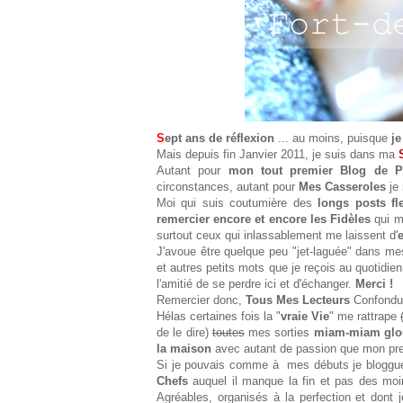
S
ept ans de réflexion
... au moins, puisque
je
Mais depuis fin Janvier 2011, je suis dans ma
Autant pour
mon tout premier Blog de P
circonstances, autant pour
Mes Casseroles
je 
Moi qui suis coutumière des
longs posts fl
remercier encore et encore les Fidèles
qui m
surtout ceux qui inlassablement me laissent d'
J'avoue être quelque peu "jet-laguée" dans me
et autres petits mots que je reçois au quotidie
l'amitié de se perdre ici et d'échanger.
Merci !
Remercier donc,
Tous Mes Lecteurs
Confondu
Hélas certaines fois la "
vraie Vie
" me rattrape
de le dire)
toutes
mes sorties
miam-miam glo
la maison
avec autant de passion que mon pre
Si je pouvais comme à mes débuts je blogguer
Chefs
auquel il manque la fin et pas des moi
Agréables, organisés à la perfection et dont 