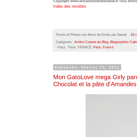
Copyright www.lescasserolesdenawal.fr Tous droits
Index des recettes
Textes et Photos non libres de Droits par
Nawal
33 
Catégories :
Arrière Cuisine du Blog
,
Blogosphère Culin
- Pays : Paris, FRANCE.
Paris, France
dimanche, février 13, 2011
Mon GatoLove mega Girly parce
Chocolat et la pâte d'Amandes