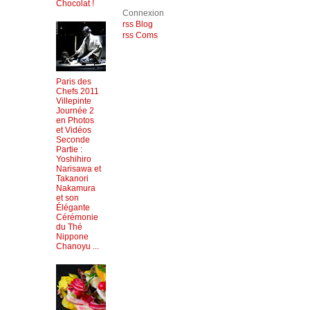
Chocolat !
Connexion
rss Blog
rss Coms
Paris des
Chefs 2011
Villepinte
Journée 2
en Photos
et Vidéos
Seconde
Partie :
Yoshihiro
Narisawa et
Takanori
Nakamura
et son
Élégante
Cérémonie
du Thé
Nippone
Chanoyu ...