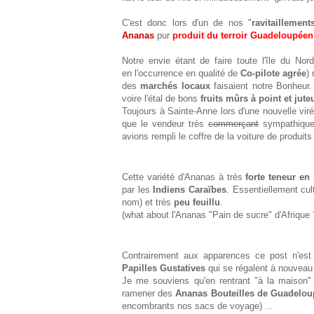
C'est donc lors d'un de nos "
ravitaillemen
Ananas
pur
produit du terroir Guadeloupéen
Notre envie étant de faire toute l'île du No
en l'occurrence en qualité de
Co-pilote agrée
)
des
marchés locaux
faisaient notre Bonheur
voire l'étal de bons
fruits mûrs à point et jut
Toujours à Sainte-Anne lors d'une nouvelle vir
que le vendeur très
commerçant
sympathique 
avions rempli le coffre de la voiture de produits 
Cette variété d'Ananas à très
forte teneur en
par les
Indiens Caraïbes
. Essentiellement cul
nom) et très
peu feuillu
.
(what about l'Ananas "Pain de sucre" d'Afriqu
Contrairement aux apparences ce post n'est
Papilles Gustatives
qui se régalent à nouveau
Je me souviens qu'en rentrant "à la maison" 
ramener des
Ananas Bouteilles de Guadelou
encombrants nos sacs de voyage) ...