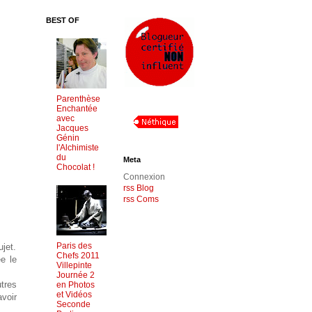
BEST OF
Parenthèse
Enchantée
avec
Jacques
Génin
l'Alchimiste
du
Meta
Chocolat !
Connexion
rss Blog
rss Coms
Paris des
jet.
Chefs 2011
e le
Villepinte
Journée 2
tres
en Photos
et Vidéos
voir
Seconde