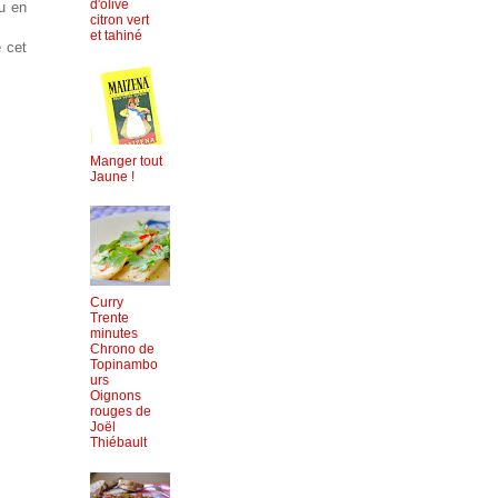
d'olive
eu en
citron vert
et tahiné
e cet
Manger tout
Jaune !
Curry
Trente
minutes
Chrono de
Topinambo
urs
Oignons
rouges de
Joël
Thiébault