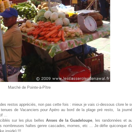
Marché de Pointe-à-Pître
s restos appréciés, non pas cette fois : mieux je vais ci-dessous clore le su
es tenues de Vacanciers pour Apéro au bord de la plage pré resto, la journé
f ...
ciblés sur les plus belles
Anses de la Guadeloupe
, les randonnées et au
s nombreuses haltes genre cascades, mornes, etc ... Je défie quiconque d'a
ke inside) !!!