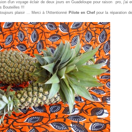
asion d'un voyage éclair de deux jours en Guadeloupe pour raison pro, j'ai 
Bouteilles !!!
toujours plaisir ... Merci à l'Attentionné
Pilote en Chef
pour la réparation d