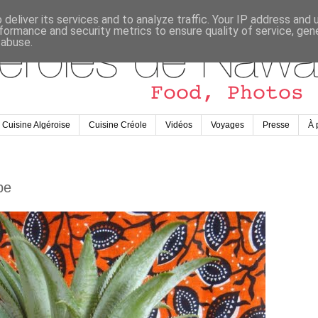
deliver its services and to analyze traffic. Your IP address and
formance and security metrics to ensure quality of service, ge
 abuse.
Cuisine Algéroise
Cuisine Créole
Vidéos
Voyages
Presse
À 
pe