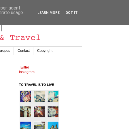
 user-agent
nerate usage
LEARN MORE
GOT IT
propos
Contact
Copyright
Twitter
Instagram
TO TRAVEL IS TO LIVE