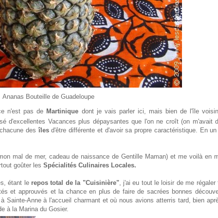
Ananas Bouteille de Guadeloupe
 ce n'est pas de
Martinique
dont je vais parler ici, mais bien de l'île voisi
ssé d'excellentes Vacances plus dépaysantes que l'on ne croît (on m'avait d
s chacune des
îles
d'être différente et d'avoir sa propre caractéristique. En u
re mon mal de mer, cadeau de naissance de Gentille Maman) et me voilà en 
rtout goûter les
Spécialités Culinaires Locales.
s, étant le
repos total de la "Cuisinière"
, j'ai eu tout le loisir de me régaler
stés et approuvés et la chance en plus de faire de sacrées bonnes découve
à Sainte-Anne à l'accueil charmant et où nous avions atterris tard, bien apr
de à la Marina du Gosier.