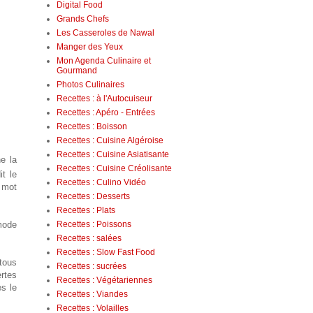
Digital Food
Grands Chefs
Les Casseroles de Nawal
Manger des Yeux
Mon Agenda Culinaire et
Gourmand
Photos Culinaires
Recettes : à l'Autocuiseur
Recettes : Apéro - Entrées
Recettes : Boisson
Recettes : Cuisine Algéroise
Recettes : Cuisine Asiatisante
ne la
Recettes : Cuisine Créolisante
it le
Recettes : Culino Vidéo
n mot
Recettes : Desserts
Recettes : Plats
mode
Recettes : Poissons
Recettes : salées
Recettes : Slow Fast Food
 tous
Recettes : sucrées
rtes
Recettes : Végétariennes
ès le
Recettes : Viandes
Recettes : Volailles