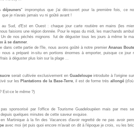
ts déjeuners
" impromptus que j'ai découvert pour la première fois, ce no
que je n'avais jamais vu ni goûté avant !
rd au Sud, d'Est en Ouest : chaque jour carte routière en mains (les mie
 nous faisions une région donnée. Pour le repas du midi, les marchands ambu
. Un de nos péchés mignons fut de déguster tous les jours à même le ma
eux à se damner
.
ée dans cette partie de l'île, nous avons goûté à notre premier
Ananas Boute
nous a préparé in-situ en portions énormes à emporter, puisque ce jour 
frais à déguster plus loin sur la plage ...
 sucre
serait cultivée exclusivement en
Guadeloupe
introduite à l'origine sur 
tivé sur les
Plantations de la Base-Terre
, il est de forme très
allongé
(d'où
e ? Est-ce le même ?)
 pas sponsorisé par l'office de Tourisme Guadeloupéen mais par mes se
 depuis quelques minutes de cette saveur exquise.
en Martinique à la fin des Vacances d'avoir regretté de ne pas avoir pen
pe
avec moi (et puis quoi encore m'avait on dit à l'époque je crois, vu les bri