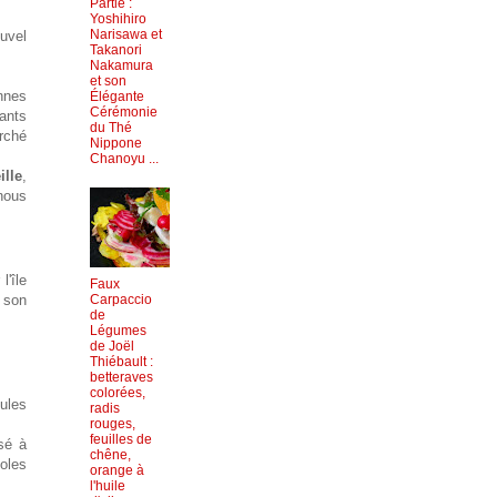
Partie :
Yoshihiro
Narisawa et
uvel
Takanori
Nakamura
et son
nnes
Élégante
Cérémonie
lants
du Thé
rché
Nippone
Chanoyu ...
ille
,
nous
l'île
Faux
 son
Carpaccio
de
Légumes
de Joël
Thiébault :
betteraves
colorées,
ules
radis
rouges,
feuilles de
sé à
chêne,
coles
orange à
l'huile