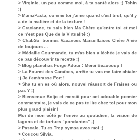
> Virginie, un peu comme moi, à ta santé alors ;) Tchin
:)
> MamaPasta, comme toi j'aime quand c'est brut, qu'il y
a de la matière et de la texture !
> Gracianne, tu sais bien Ma Chère qu'entre toi et moi
ce n'est pas Que de la Virtualité ;)
> ChabSo, bonnes Vacances Marseillaises Chère Amie
de toujours ...
> Médaille Gourmande, tu m'as bien alléchée je vais de
ce pas découvrir ta recette :)
> Blog planchas Forge Adour : Merci Beaucoup !
> La Fourmi des Caraïbes, arrête tu vas me faire chialer
;) Je t'embrasse Fort !
> Sha tu en es où alors, nouvel réassort de Fraises ou
pas ? ;)
> Bienvenue Boljo et merciii pour cet adorable premier
commentaire, je vais de ce pas te lire chez toi pour mon
plus grand plaisir !
Moi de mon côté je t'envie au quotidien, la vision de
lagons et de tortues "pondantes" ;)
> Pascale, Tu es Trop sympa avec moi ;)
> Coucou Silvia,