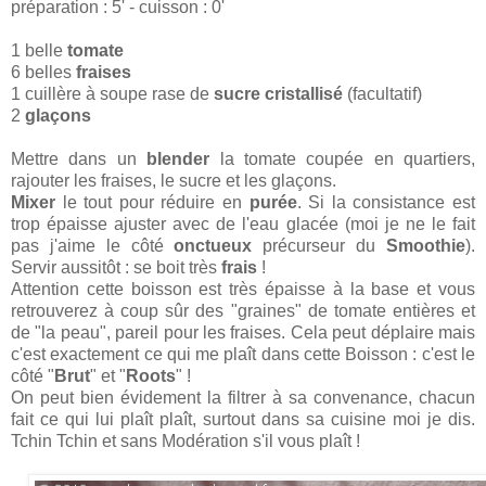
préparation : 5' - cuisson : 0'
1 belle
tomate
6 belles
fraises
1 cuillère à soupe rase de
sucre cristallisé
(facultatif)
2
glaçons
Mettre dans un
blender
la tomate coupée en quartiers,
rajouter les fraises, le sucre et les glaçons.
Mixer
le tout pour réduire en
purée
. Si la consistance est
trop épaisse ajuster avec de l'eau glacée (moi je ne le fait
pas j'aime le côté
onctueux
précurseur du
Smoothie
).
Servir aussitôt : se boit très
frais
!
Attention cette boisson est très épaisse à la base et vous
retrouverez à coup sûr des "graines" de tomate entières et
de "la peau", pareil pour les fraises. Cela peut déplaire mais
c'est exactement ce qui me plaît dans cette Boisson : c'est le
côté "
Brut
" et "
Roots
" !
On peut bien évidement la filtrer à sa convenance, chacun
fait ce qui lui plaît plaît, surtout dans sa cuisine moi je dis.
Tchin Tchin et sans Modération s'il vous plaît !