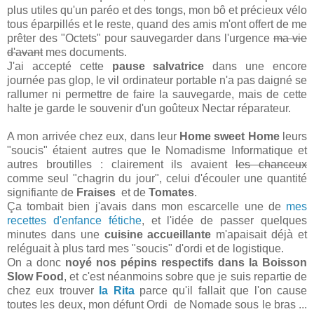
plus utiles qu'un paréo et des tongs, mon bô et précieux vélo
tous éparpillés et le reste, quand des amis m'ont offert de me
prêter des "Octets" pour sauvegarder dans l'urgence
ma vie
d'avant
mes documents.
J'ai accepté cette
pause salvatrice
dans une encore
journée pas glop, le vil ordinateur portable n'a pas daigné se
rallumer ni permettre de faire la sauvegarde, mais de cette
halte je garde le souvenir d'un goûteux Nectar réparateur.
A mon arrivée chez eux, dans leur
Home sweet Home
leurs
"soucis" étaient autres que le Nomadisme Informatique et
autres broutilles : clairement ils avaient
les chanceux
comme seul "chagrin du jour", celui d'écouler une quantité
signifiante de
Fraises
et de
Tomates
.
Ça tombait bien j'avais dans mon escarcelle une de
mes
recettes d'enfance fétiche
, et l'idée de passer quelques
minutes dans une
cuisine accueillante
m'apaisait déjà et
reléguait à plus tard mes "soucis" d'ordi et de logistique.
On a donc
noyé nos pépins respectifs dans la Boisson
Slow Food
, et c'est néanmoins sobre que je suis repartie de
chez eux trouver
la Rita
parce qu'il fallait que l'on cause
toutes les deux, mon défunt Ordi de Nomade sous le bras ...