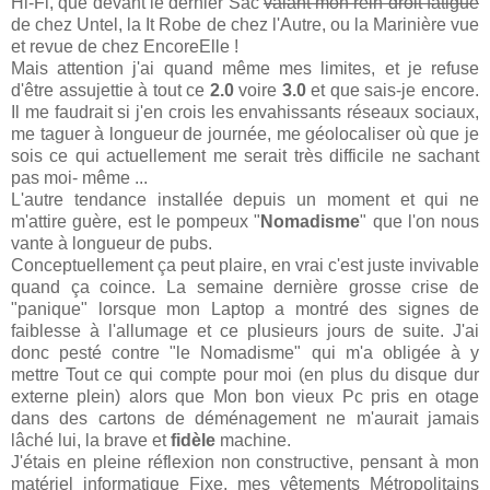
Hi-Fi, que devant le dernier Sac
valant mon rein droit fatigué
de chez Untel, la It Robe de chez l'Autre, ou la Marinière vue
et revue de chez EncoreElle !
Mais attention j'ai quand même mes limites, et je refuse
d'être assujettie à tout ce
2.0
voire
3.0
et que sais-je encore.
Il me faudrait si j'en crois les envahissants réseaux sociaux,
me taguer à longueur de journée, me géolocaliser où que je
sois ce qui actuellement me serait très difficile ne sachant
pas moi- même ...
L'autre tendance installée depuis un moment et qui ne
m'attire guère, est le pompeux "
Nomadisme
" que l'on nous
vante à longueur de pubs.
Conceptuellement ça peut plaire, en vrai c'est juste invivable
quand ça coince. La semaine dernière grosse crise de
"panique" lorsque mon Laptop a montré des signes de
faiblesse à l'allumage et ce plusieurs jours de suite. J'ai
donc pesté contre "le Nomadisme" qui m'a obligée à y
mettre Tout ce qui compte pour moi (en plus du disque dur
externe plein) alors que Mon bon vieux Pc pris en otage
dans des cartons de déménagement ne m'aurait jamais
lâché lui, la brave et
fidèle
machine.
J'étais en pleine réflexion non constructive, pensant à mon
matériel informatique Fixe, mes vêtements Métropolitains